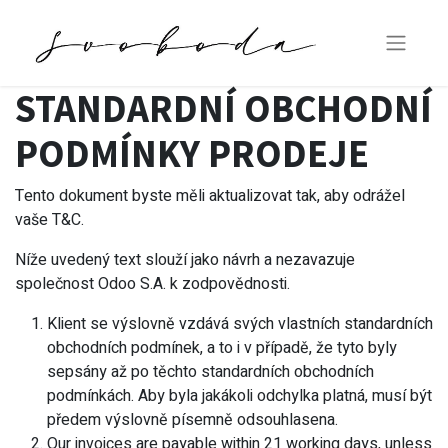
STANDARDNÍ OBCHODNÍ
PODMÍNKY PRODEJE
Tento dokument byste měli aktualizovat tak, aby odrážel
vaše T&C.
Níže uvedený text slouží jako návrh a nezavazuje
společnost Odoo S.A. k zodpovědnosti.
Klient se výslovně vzdává svých vlastních standardních
obchodních podmínek, a to i v případě, že tyto byly
sepsány až po těchto standardních obchodních
podmínkách. Aby byla jakákoli odchylka platná, musí být
předem výslovně písemně odsouhlasena.
Our invoices are payable within 21 working days, unless